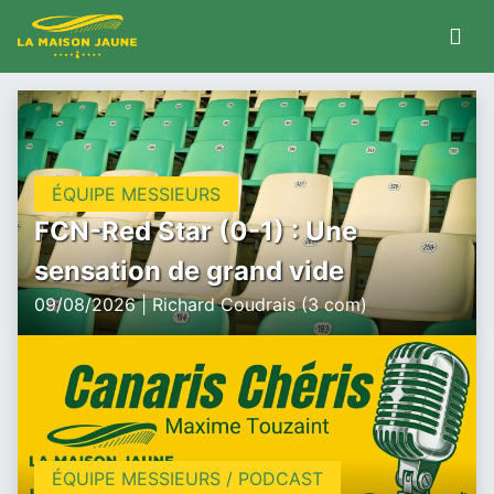
ÉQUIPE MESSIEURS
FCN-Red Star (0-1) : Une
sensation de grand vide
09/08/2026 | Richard Coudrais (3 com)
ÉQUIPE MESSIEURS / PODCAST