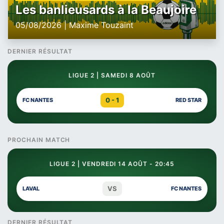
Les banlieusards à la Beaujoire
05/08/2026 | Maxime Touzaint
DERNIER RÉSULTAT
LIGUE 2 | SAMEDI 8 AOÛT
0 - 1
FC NANTES
RED STAR
PROCHAIN MATCH
LIGUE 2 | VENDREDI 14 AOÛT - 20:45
VS
LAVAL
FC NANTES
DERNIER RÉSULTAT