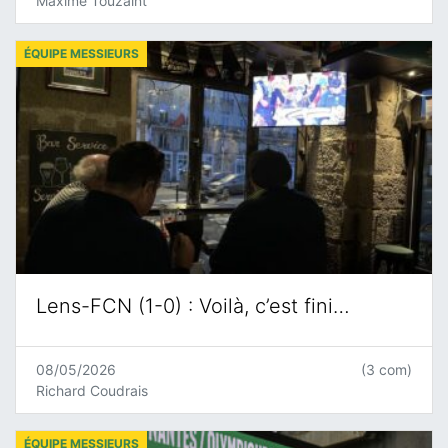
Maxime Touzaint
ÉQUIPE MESSIEURS
Lens-FCN (1-0) : Voilà, c’est fini…
08/05/2026
(3 com)
Richard Coudrais
ÉQUIPE MESSIEURS