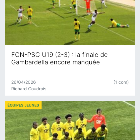
FCN-PSG U19 (2-3) : la finale de
Gambardella encore manquée
26/04/2026
(1 com)
Richard Coudrais
ÉQUIPES JEUNES