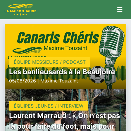
ÉQUIPE MESSIEURS / PODCAST
Les banlieusards à la Beaujoire
05/08/2026 | Maxime Touzaint
ÉQUIPES JEUNES / INTERVIEW
Laurent Marraud : « On n’est pas
là pour faire du foot, mais pour