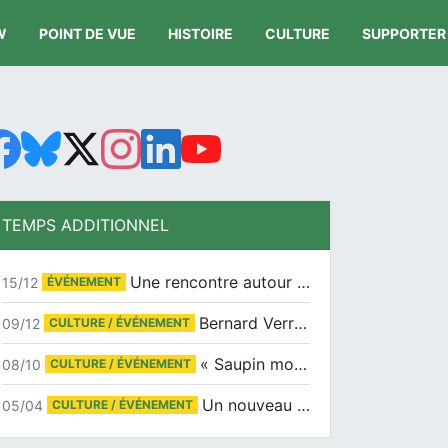
W
POINT DE VUE
HISTOIRE
CULTURE
SUPPORTER
TEMPS ADDITIONNEL
Une rencontre autour de Jean-Claude Suaudeau
15/12
ÉVÉNEMENT
Bernard Verret en dédicaces le samedi 13 décembre à l’Espace Culturel Atlantis
09/12
CULTURE / ÉVÉNEMENT
« Saupin mon amour » au salon du livre de Trentemoult
08/10
CULTURE / ÉVÉNEMENT
Un nouveau tirage pour le Docu-BD
05/04
CULTURE / ÉVÉNEMENT