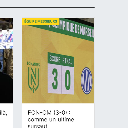
ÉQUIPE MESSIEURS
là,
FCN-OM (3-0) :
comme un ultime
sursaut