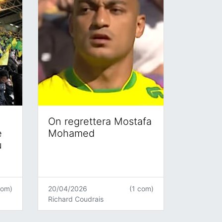
On regrettera Mostafa
e
Mohamed
u
com)
20/04/2026
(1 com)
Richard Coudrais