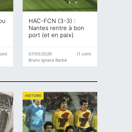
 ou
HAC-FCN (3-3) :
Nantes rentre à bon
port (et en paix)
com)
07/05/2026
(1 com)
Bruno Ignace Barbé
HISTOIRE