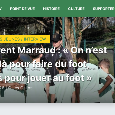
W
POINT DE VUE
HISTOIRE
CULTURE
SUPPORTER
S JEUNES / INTERVIEW
ent Marraud : « On n’est
là pour faire du foot,
 pour jouer au foot »
6 | Gilles Gallot