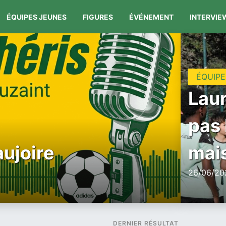
ÉQUIPES JEUNES
FIGURES
ÉVÉNEMENT
INTERVIE
ÉQUIPE
Laur
pas 
aujoire
mais
26/06/202
DERNIER RÉSULTAT