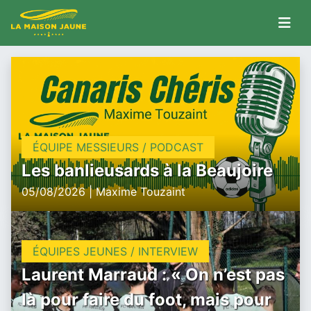
ÉQUIPE MESSIEURS / PODCAST
Les banlieusards à la Beaujoire
05/08/2026 | Maxime Touzaint
ÉQUIPES JEUNES / INTERVIEW
Laurent Marraud : « On n’est pas
là pour faire du foot, mais pour