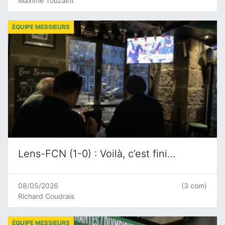
Maxime Touzaint
ÉQUIPE MESSIEURS
Lens-FCN (1-0) : Voilà, c’est fini…
08/05/2026
(3 com)
Richard Coudrais
ÉQUIPE MESSIEURS