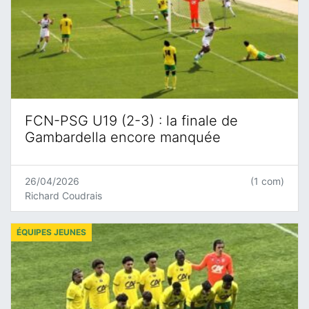
FCN-PSG U19 (2-3) : la finale de
Gambardella encore manquée
26/04/2026
(1 com)
Richard Coudrais
ÉQUIPES JEUNES