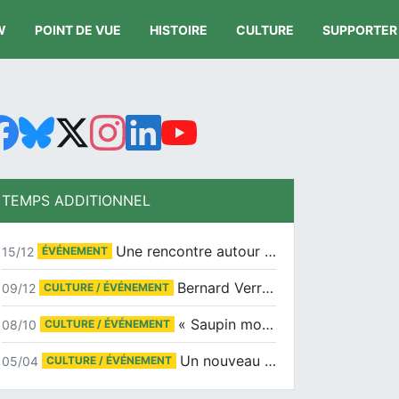
W
POINT DE VUE
HISTOIRE
CULTURE
SUPPORTER
TEMPS ADDITIONNEL
Une rencontre autour de Jean-Claude Suaudeau
15/12
ÉVÉNEMENT
Bernard Verret en dédicaces le samedi 13 décembre à l’Espace Culturel Atlantis
09/12
CULTURE / ÉVÉNEMENT
« Saupin mon amour » au salon du livre de Trentemoult
08/10
CULTURE / ÉVÉNEMENT
Un nouveau tirage pour le Docu-BD
05/04
CULTURE / ÉVÉNEMENT