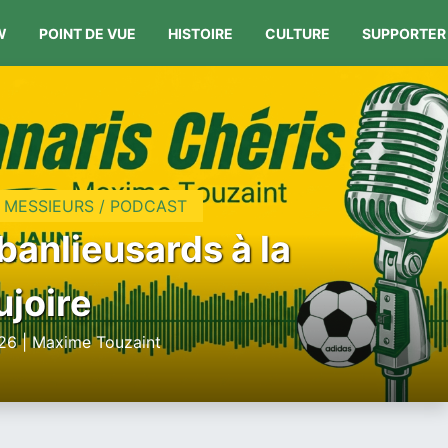
W
POINT DE VUE
HISTOIRE
CULTURE
SUPPORTER
 MESSIEURS / PODCAST
banlieusards à la
joire
26 | Maxime Touzaint