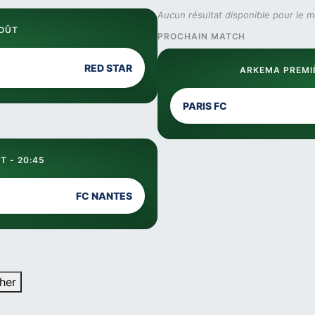
Aucun résultat disponible pour le 
AOÛT
PROCHAIN MATCH
RED STAR
ARKEMA PREMIÈ
PARIS FC
T - 20:45
FC NANTES
her