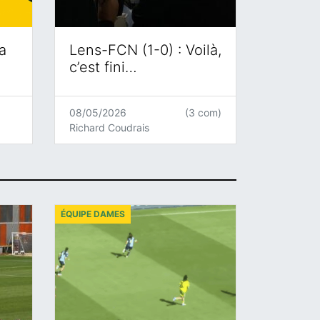
a
Lens-FCN (1-0) : Voilà,
c’est fini…
08/05/2026
(3 com)
Richard Coudrais
ÉQUIPE DAMES