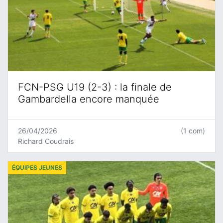
FCN-PSG U19 (2-3) : la finale de
Gambardella encore manquée
26/04/2026
(1 com)
Richard Coudrais
ÉQUIPES JEUNES