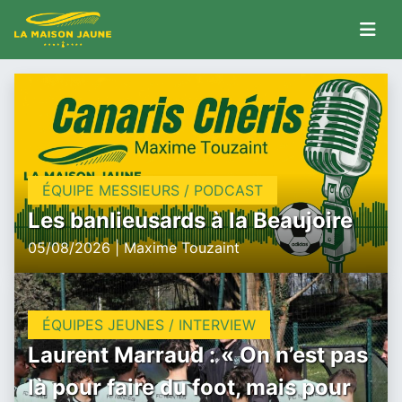
ÉQUIPE MESSIEURS / PODCAST
Les banlieusards à la Beaujoire
05/08/2026 | Maxime Touzaint
ÉQUIPES JEUNES / INTERVIEW
Laurent Marraud : « On n’est pas
là pour faire du foot, mais pour