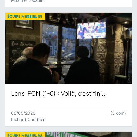
Maxime Touzaint
ÉQUIPE MESSIEURS
Lens-FCN (1-0) : Voilà, c’est fini…
08/05/2026
(3 com)
Richard Coudrais
ÉQUIPE MESSIEURS