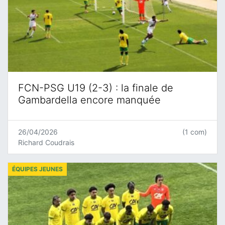
FCN-PSG U19 (2-3) : la finale de
Gambardella encore manquée
26/04/2026
(1 com)
Richard Coudrais
ÉQUIPES JEUNES