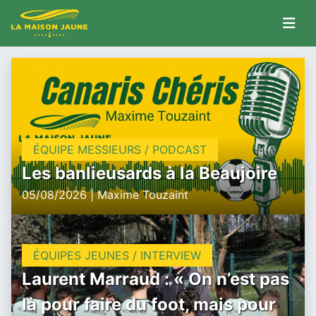
ÉQUIPE MESSIEURS / PODCAST
Les banlieusards à la Beaujoire
05/08/2026 | Maxime Touzaint
ÉQUIPES JEUNES / INTERVIEW
Laurent Marraud : « On n’est pas
là pour faire du foot, mais pour