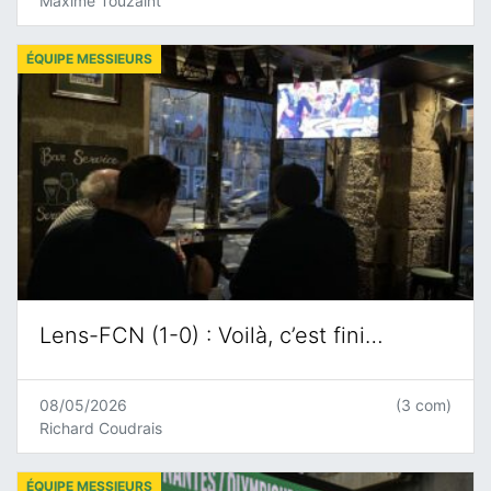
Maxime Touzaint
ÉQUIPE MESSIEURS
Lens-FCN (1-0) : Voilà, c’est fini…
08/05/2026
(3 com)
Richard Coudrais
ÉQUIPE MESSIEURS