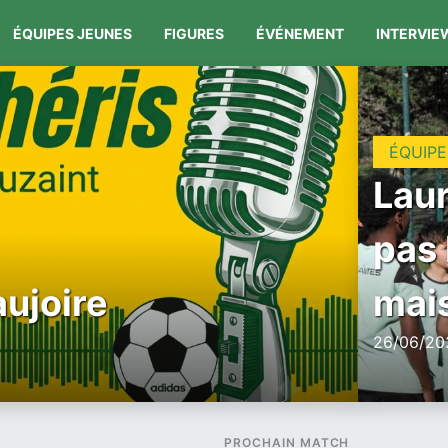
ÉQUIPES JEUNES
FIGURES
ÉVÉNEMENT
INTERVIE
ÉQUIPE
Laur
pas 
aujoire
mais
26/06/202
PROCHAIN MATCH