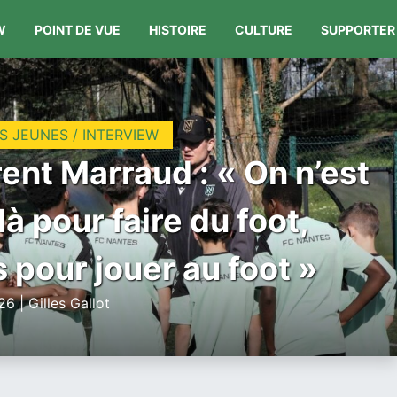
W
POINT DE VUE
HISTOIRE
CULTURE
SUPPORTER
S JEUNES / INTERVIEW
ent Marraud : « On n’est
là pour faire du foot,
 pour jouer au foot »
6 | Gilles Gallot