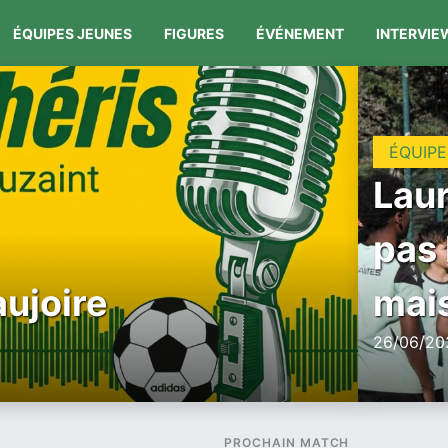
ÉQUIPES JEUNES
FIGURES
ÉVÉNEMENT
INTERVIE
ÉQUIPE
Laur
pas 
aujoire
mais
26/06/202
PROCHAIN MATCH