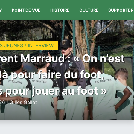
W
POINT DE VUE
HISTOIRE
CULTURE
SUPPORTER
S JEUNES / INTERVIEW
ent Marraud : « On n’est
là pour faire du foot,
 pour jouer au foot »
6 | Gilles Gallot