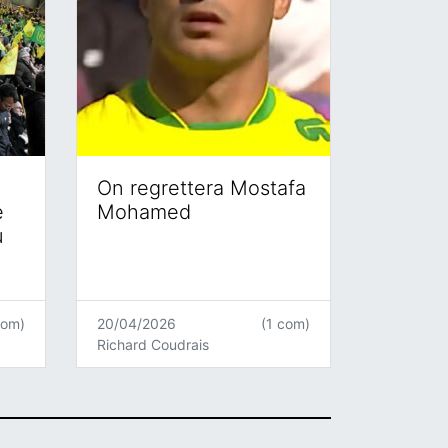
On regrettera Mostafa
e
Mohamed
u
com)
20/04/2026
(1 com)
Richard Coudrais