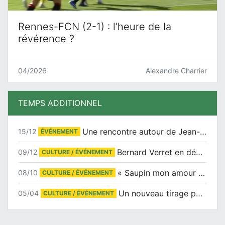
Rennes-FCN (2-1) : l’heure de la
révérence ?
04/2026
Alexandre Charrier
TEMPS ADDITIONNEL
Une rencontre autour de Jean-Claude Suaudeau
15/12
ÉVÉNEMENT
Bernard Verret en dédicaces le samedi 13 décembre à l’Espace Culturel Atlantis
09/12
CULTURE / ÉVÉNEMENT
« Saupin mon amour » au salon du livre de Trentemoult
08/10
CULTURE / ÉVÉNEMENT
Un nouveau tirage pour le Docu-BD
05/04
CULTURE / ÉVÉNEMENT