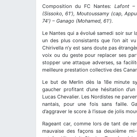
Composition du FC Nantes:
Lafont – 
(Sissoko, 61'), Moutoussamy (cap, Appuah
74') – Ganago (Mohamed, 61').
Le Nantes qui a évolué samedi soir sur l
un des plus consistants que l’on ait vu
Chirivella n’y est sans doute pas étrangè
voix ou du geste pour replacer ses part
stopper une attaque adverses, sa facilit
meilleure prestation collective des Canar
Le but de Merlin dès la 18e minute sym
gaucher profitant d’une hésitation d’un
Lucas Chevalier. Les Nordistes ne parvena
nantais, pour une fois sans faille. 
d’aggraver le score à l’issue de jolis mou
Rageant car, comme lors de tant de ren
mauvaise des façons sa deuxième mi-t