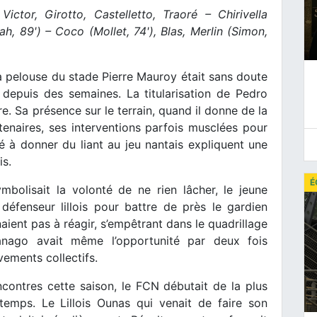
Victor, Girotto, Castelletto, Traoré – Chirivella
, 89') – Coco (Mollet, 74'), Blas, Merlin (Simon,
a pelouse du stade Pierre Mauroy était sans doute
 depuis des semaines. La titularisation de Pedro
re. Sa présence sur le terrain, quand il donne de la
enaires, ses interventions parfois musclées pour
é à donner du liant au jeu nantais expliquent une
is.
É
bolisait la volonté de ne rien lâcher, le jeune
 défenseur lillois pour battre de près le gardien
ient pas à réagir, s’empêtrant dans le quadrillage
Ganago avait même l’opportunité par deux fois
vements collectifs.
contres cette saison, le FCN débutait de la plus
emps. Le Lillois Ounas qui venait de faire son