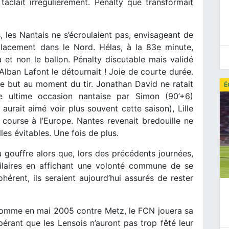
taclait irrégulièrement. Pénalty que transformait
 les Nantais ne s’écroulaient pas, envisageant de
lacement dans le Nord. Hélas, à la 83e minute,
 et non le ballon. Pénalty discutable mais validé
 Alban Lafont le détournait ! Joie de courte durée.
 de but au moment du tir. Jonathan David ne ratait
É
e ultime occasion nantaise par Simon (90’+6)
aurait aimé voir plus souvent cette saison), Lille
 course à l’Europe. Nantes revenait bredouille ne
lles évitables. Une fois de plus.
 gouffre alors que, lors des précédents journées,
imilaires en affichant une volonté commune de se
hérent, ils seraient aujourd’hui assurés de rester
omme en mai 2005 contre Metz, le FCN jouera sa
pérant que les Lensois n’auront pas trop fêté leur