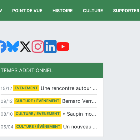
W
POINT DE VUE
HISTOIRE
CULTURE
SUPPORTER
TEMPS ADDITIONNEL
Une rencontre autour de Jean-Claude Suaudeau
15/12
ÉVÉNEMENT
Bernard Verret en dédicaces le samedi 13 décembre à l’Espace Culturel Atlantis
09/12
CULTURE / ÉVÉNEMENT
« Saupin mon amour » au salon du livre de Trentemoult
08/10
CULTURE / ÉVÉNEMENT
Un nouveau tirage pour le Docu-BD
05/04
CULTURE / ÉVÉNEMENT