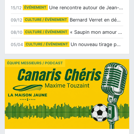
Une rencontre autour de Jean-Claude Suaudeau
15/12
ÉVÉNEMENT
Bernard Verret en dédicaces le samedi 13 décembre à l’Espace Culturel Atlantis
09/12
CULTURE / ÉVÉNEMENT
« Saupin mon amour » au salon du livre de Trentemoult
08/10
CULTURE / ÉVÉNEMENT
Un nouveau tirage pour le Docu-BD
05/04
CULTURE / ÉVÉNEMENT
ÉQUIPE MESSIEURS / PODCAST