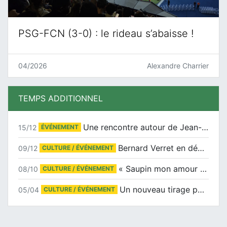
PSG-FCN (3-0) : le rideau s’abaisse !
04/2026
Alexandre Charrier
TEMPS ADDITIONNEL
Une rencontre autour de Jean-Claude Suaudeau
15/12
ÉVÉNEMENT
Bernard Verret en dédicaces le samedi 13 décembre à l’Espace Culturel Atlantis
09/12
CULTURE / ÉVÉNEMENT
« Saupin mon amour » au salon du livre de Trentemoult
08/10
CULTURE / ÉVÉNEMENT
Un nouveau tirage pour le Docu-BD
05/04
CULTURE / ÉVÉNEMENT