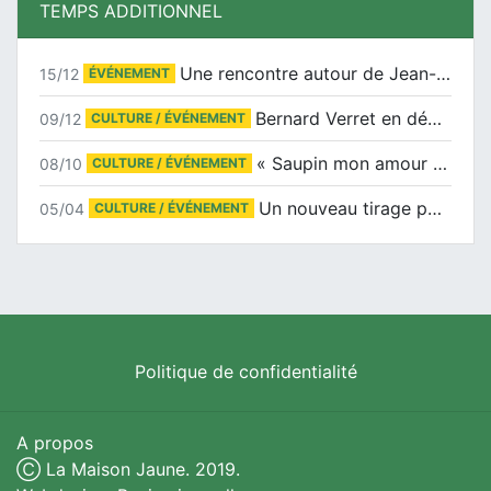
TEMPS ADDITIONNEL
Une rencontre autour de Jean-Claude Suaudeau
15/12
ÉVÉNEMENT
Bernard Verret en dédicaces le samedi 13 décembre à l’Espace Culturel Atlantis
09/12
CULTURE / ÉVÉNEMENT
« Saupin mon amour » au salon du livre de Trentemoult
08/10
CULTURE / ÉVÉNEMENT
Un nouveau tirage pour le Docu-BD
05/04
CULTURE / ÉVÉNEMENT
Politique de confidentialité
A propos
Ⓒ La Maison Jaune. 2019.