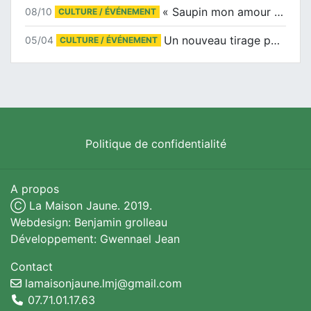
« Saupin mon amour » au salon du livre de Trentemoult
08/10
CULTURE / ÉVÉNEMENT
Un nouveau tirage pour le Docu-BD
05/04
CULTURE / ÉVÉNEMENT
Politique de confidentialité
A propos
Ⓒ La Maison Jaune. 2019.
Webdesign: Benjamin grolleau
Développement: Gwennael Jean
Contact
lamaisonjaune.lmj@gmail.com
07.71.01.17.63