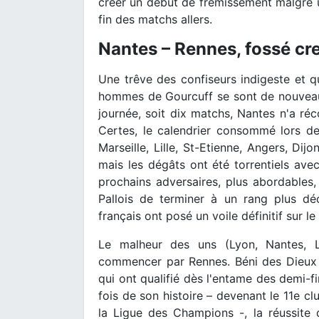
créer un début de frémissement malgré un
fin des matchs allers.
Nantes – Rennes, fossé cr
Une trêve des confiseurs indigeste et q
hommes de Gourcuff se sont de nouveau t
journée, soit dix matchs, Nantes n'a réc
Certes, le calendrier consommé lors de
Marseille, Lille, St-Etienne, Angers, Dijo
mais les dégâts ont été torrentiels ave
prochains adversaires, plus abordables
Pallois de terminer à un rang plus dé
français ont posé un voile définitif sur 
Le malheur des uns (Lyon, Nantes, Li
commencer par Rennes. Béni des Dieux 
qui ont qualifié dès l'entame des demi-fi
fois de son histoire – devenant le 11e c
la Ligue des Champions -, la réussite 