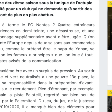
ne deuxième saison sous la tunique de l’octuple
É
ité pour un club qui ne demande qu’à sortir des
ont de plus en plus abattus.
r à terme le FC Nantes ? Quatre entraîneurs
riences en demi-teinte, une désastreuse, et une
ionnage supplémentaire avant d'être jugée. Qu'on
chante l'Europe depuis deux saisons aux commandes
jeu, comme le prétend être le papa de Yohan, va
on les fameux « principes » que l'on loue à tout-
stes avisés de la communication.
uxième ère avec un surplus de pression. Au sortir
e et vert neutralisés à une pauvre 13e place, le
sa responsabilité dans la préparation d'avant-
l sur le recrutement. Rien d'étonnant, par exemple,
É
ain la piste Balotelli, regretté par bien peu de
par le Palermitani. Du jeu, du jus, de la justesse
2019/2020, il a manqué bien des éléments pour