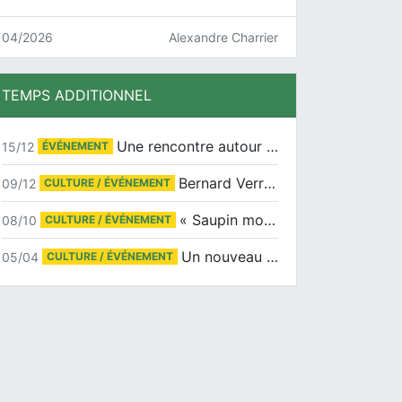
04/2026
Alexandre Charrier
TEMPS ADDITIONNEL
Une rencontre autour de Jean-Claude Suaudeau
15/12
ÉVÉNEMENT
Bernard Verret en dédicaces le samedi 13 décembre à l’Espace Culturel Atlantis
09/12
CULTURE / ÉVÉNEMENT
« Saupin mon amour » au salon du livre de Trentemoult
08/10
CULTURE / ÉVÉNEMENT
Un nouveau tirage pour le Docu-BD
05/04
CULTURE / ÉVÉNEMENT