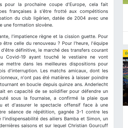
ms pour la prochaine coupe d'Europe, cela fait
pes françaises à s'être frotté aux compétitions
ipation du club ligérien, datée de 2004 avec une
re une formation slovène.
nte, l'impatience règne et la cission guette. Pour
 être celle du renouveau ? Pour l'heure, l'équipe
d'être définitive, le marché des transfers courant
É
au Covid-19 ayant touché le vestiaire ne vont
se mettre dans les meilleures dispositions pour
is d'interruption. Les matchs amicaux, dont les
ionneux, n'ont pas été matières à laisser poindre
 tournant en boucle depuis quinze ans. Anderlecht
ait en capacité de se solidifier pour défendre un
uté sous la fournaise, a confirmé la plaie que
eu et d'assurer le spectacle offensif face à une
ière séance de répétition, gagnée 3-1 contre les
 l'indispensabilité des ailiers Bamba et Simon, un
rnières saisons et sur lequel Christian Gourcuff