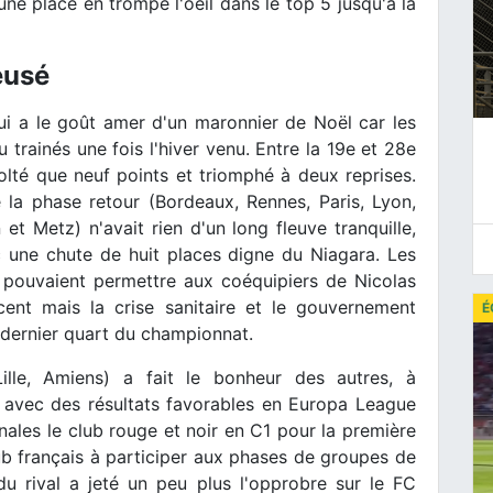
e place en trompe l'oeil dans le top 5 jusqu'à la
eusé
ui a le goût amer d'un maronnier de Noël car les
rainés une fois l'hiver venu. Entre la 19e et 28e
olté que neuf points et triomphé à deux reprises.
 la phase retour (Bordeaux, Rennes, Paris, Lyon,
n et Metz) n'avait rien d'un long fleuve tranquille,
c une chute de huit places digne du Niagara. Les
, pouvaient permettre aux coéquipiers de Nicolas
cent mais la crise sanitaire et le gouvernement
É
le dernier quart du championnat.
lle, Amiens) a fait le bonheur des autres, à
avec des résultats favorables en Europa League
nales le club rouge et noir en C1 pour la première
lub français à participer aux phases de groupes de
du rival a jeté un peu plus l'opprobre sur le FC