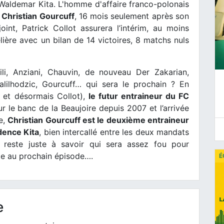
t Waldemar Kita. L'homme d'affaire franco-polonais
e
Christian Gourcuff
, 16 mois seulement après son
int, Patrick Collot assurera l’intérim, au moins
elière avec un bilan de 14 victoires, 8 matchs nuls
ili, Anziani, Chauvin, de nouveau Der Zakarian,
alilhodzic, Gourcuff… qui sera le prochain ? En
o et désormais Collot),
le futur entraineur du FC
ur le banc de la Beaujoire depuis 2007 et l’arrivée
e,
Christian Gourcuff est le deuxième entraineur
idence Kita
, bien intercallé entre les deux mandats
l reste juste à savoir qui sera assez fou pour
te au prochain épisode….
É
e