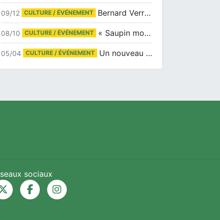
Bernard Verret en dédicaces le samedi 13 décembre à l’Espace Culturel Atlantis
09/12
CULTURE / ÉVÉNEMENT
« Saupin mon amour » au salon du livre de Trentemoult
08/10
CULTURE / ÉVÉNEMENT
Un nouveau tirage pour le Docu-BD
05/04
CULTURE / ÉVÉNEMENT
seaux sociaux