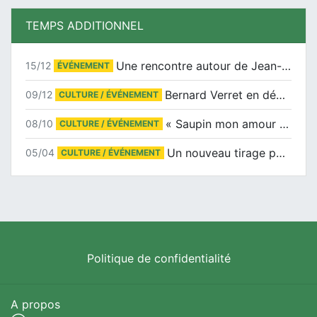
TEMPS ADDITIONNEL
Une rencontre autour de Jean-Claude Suaudeau
15/12
ÉVÉNEMENT
Bernard Verret en dédicaces le samedi 13 décembre à l’Espace Culturel Atlantis
09/12
CULTURE / ÉVÉNEMENT
« Saupin mon amour » au salon du livre de Trentemoult
08/10
CULTURE / ÉVÉNEMENT
Un nouveau tirage pour le Docu-BD
05/04
CULTURE / ÉVÉNEMENT
Politique de confidentialité
A propos