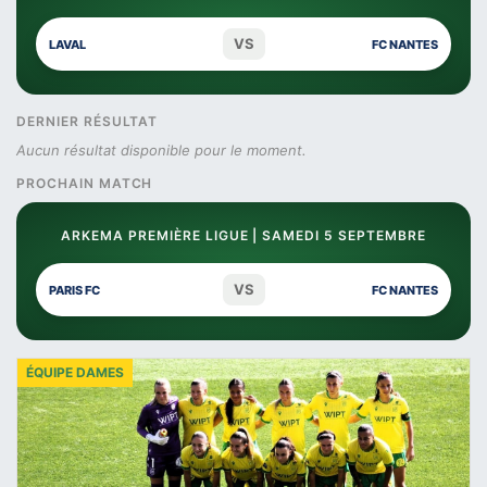
VS
LAVAL
FC NANTES
DERNIER RÉSULTAT
Aucun résultat disponible pour le moment.
PROCHAIN MATCH
ARKEMA PREMIÈRE LIGUE | SAMEDI 5 SEPTEMBRE
VS
PARIS FC
FC NANTES
ÉQUIPE DAMES