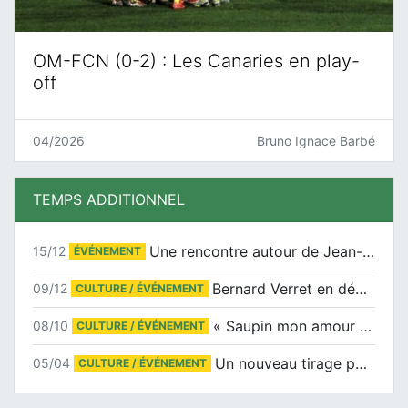
OM-FCN (0-2) : Les Canaries en play-
off
04/2026
Bruno Ignace Barbé
TEMPS ADDITIONNEL
Une rencontre autour de Jean-Claude Suaudeau
15/12
ÉVÉNEMENT
Bernard Verret en dédicaces le samedi 13 décembre à l’Espace Culturel Atlantis
09/12
CULTURE / ÉVÉNEMENT
« Saupin mon amour » au salon du livre de Trentemoult
08/10
CULTURE / ÉVÉNEMENT
Un nouveau tirage pour le Docu-BD
05/04
CULTURE / ÉVÉNEMENT