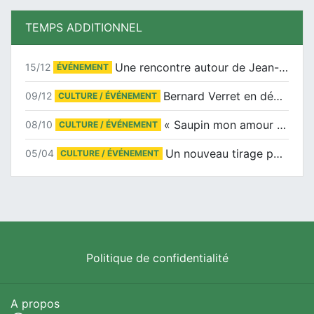
TEMPS ADDITIONNEL
Une rencontre autour de Jean-Claude Suaudeau
15/12
ÉVÉNEMENT
Bernard Verret en dédicaces le samedi 13 décembre à l’Espace Culturel Atlantis
09/12
CULTURE / ÉVÉNEMENT
« Saupin mon amour » au salon du livre de Trentemoult
08/10
CULTURE / ÉVÉNEMENT
Un nouveau tirage pour le Docu-BD
05/04
CULTURE / ÉVÉNEMENT
Politique de confidentialité
A propos