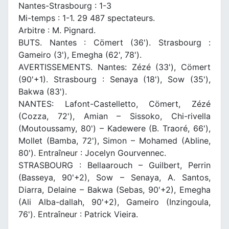
Nantes-Strasbourg : 1-3
Mi-temps : 1-1. 29 487 spectateurs.
Arbitre : M. Pignard.
BUTS. Nantes : Cömert (36'). Strasbourg :
Gameiro (3'), Emegha (62', 78').
AVERTISSEMENTS. Nantes: Zézé (33'), Cömert
(90'+1). Strasbourg : Senaya (18'), Sow (35'),
Bakwa (83').
NANTES: Lafont-Castelletto, Cömert, Zézé
(Cozza, 72'), Amian – Sissoko, Chi-rivella
(Moutoussamy, 80') – Kadewere (B. Traoré, 66'),
Mollet (Bamba, 72'), Simon – Mohamed (Abline,
80'). Entraîneur : Jocelyn Gourvennec.
STRASBOURG : Bellaarouch – Guilbert, Perrin
(Basseya, 90'+2), Sow – Senaya, A. Santos,
Diarra, Delaine – Bakwa (Sebas, 90'+2), Emegha
(Ali Alba-dallah, 90'+2), Gameiro (Inzingoula,
76'). Entraîneur : Patrick Vieira.