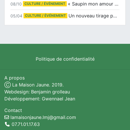
« Saupin mon amour » au salon du livre de Trentemoult
08/10
CULTURE / ÉVÉNEMENT
Un nouveau tirage pour le Docu-BD
05/04
CULTURE / ÉVÉNEMENT
Politique de confidentialité
A propos
Ⓒ La Maison Jaune. 2019.
Webdesign: Benjamin grolleau
Développement: Gwennael Jean
Contact
lamaisonjaune.lmj@gmail.com
07.71.01.17.63