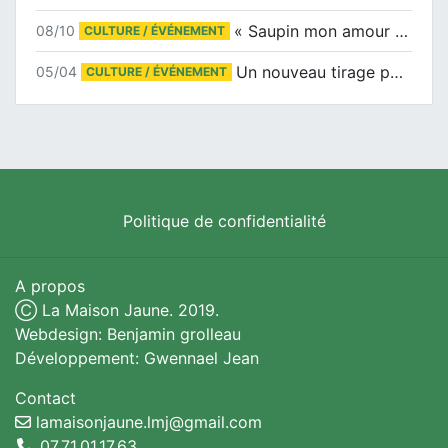
« Saupin mon amour » au salon du livre de Trentemoult
08/10
CULTURE / ÉVÉNEMENT
Un nouveau tirage pour le Docu-BD
05/04
CULTURE / ÉVÉNEMENT
Politique de confidentialité
A propos
Ⓒ La Maison Jaune. 2019.
Webdesign: Benjamin grolleau
Développement: Gwennael Jean
Contact
lamaisonjaune.lmj@gmail.com
07.71.01.17.63