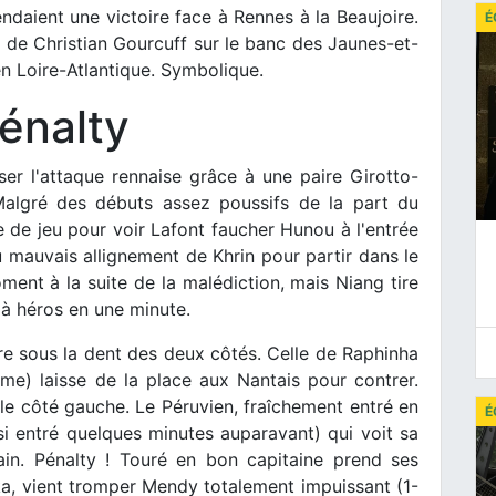
ndaient une victoire face à Rennes à la Beaujoire.
É
e de Christian Gourcuff sur le banc des Jaunes-et-
en Loire-Atlantique. Symbolique.
pénalty
ser l'attaque rennaise grâce à une paire Girotto-
 Malgré des débuts assez poussifs de la part du
e de jeu pour voir Lafont faucher Hunou à l'entrée
u mauvais allignement de Khrin pour partir dans le
ent à la suite de la malédiction, mais Niang tire
 à héros en une minute.
re sous la dent des deux côtés. Celle de Raphinha
e) laisse de la place aux Nantais pour contrer.
e côté gauche. Le Péruvien, fraîchement entré en
É
ssi entré quelques minutes auparavant) qui voit sa
in. Pénalty ! Touré en bon capitaine prend ses
ka, vient tromper Mendy totalement impuissant (1-