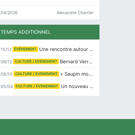
04/2026
Alexandre Charrier
TEMPS ADDITIONNEL
Une rencontre autour de Jean-Claude Suaudeau
15/12
ÉVÉNEMENT
Bernard Verret en dédicaces le samedi 13 décembre à l’Espace Culturel Atlantis
09/12
CULTURE / ÉVÉNEMENT
« Saupin mon amour » au salon du livre de Trentemoult
08/10
CULTURE / ÉVÉNEMENT
Un nouveau tirage pour le Docu-BD
05/04
CULTURE / ÉVÉNEMENT