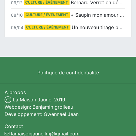
Bernard Verret en dédicaces le samedi 13 décembre à l’Espace Culturel Atlantis
09/12
CULTURE / ÉVÉNEMENT
« Saupin mon amour » au salon du livre de Trentemoult
08/10
CULTURE / ÉVÉNEMENT
Un nouveau tirage pour le Docu-BD
05/04
CULTURE / ÉVÉNEMENT
Politique de confidentialité
A propos
Ⓒ La Maison Jaune. 2019.
Webdesign: Benjamin grolleau
Développement: Gwennael Jean
Contact
lamaisonjaune.lmj@gmail.com