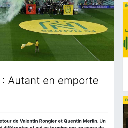
É
: Autant en emporte
É
retour de Valentin Rongier et Quentin Merlin. Un
i différentes et qui se termine par un score de