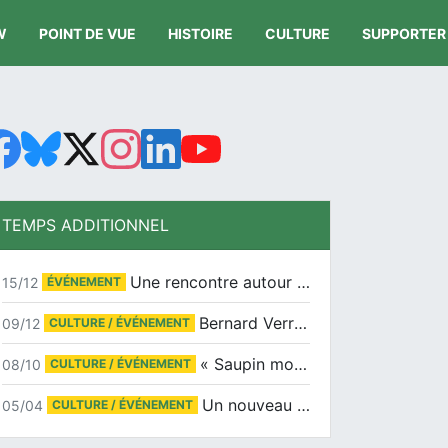
W
POINT DE VUE
HISTOIRE
CULTURE
SUPPORTER
TEMPS ADDITIONNEL
Une rencontre autour de Jean-Claude Suaudeau
15/12
ÉVÉNEMENT
Bernard Verret en dédicaces le samedi 13 décembre à l’Espace Culturel Atlantis
09/12
CULTURE / ÉVÉNEMENT
« Saupin mon amour » au salon du livre de Trentemoult
08/10
CULTURE / ÉVÉNEMENT
Un nouveau tirage pour le Docu-BD
05/04
CULTURE / ÉVÉNEMENT