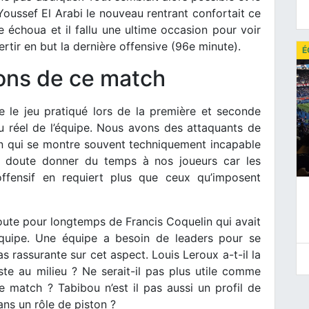
oussef El Arabi le nouveau rentrant confortait ce
 échoua et il fallu une ultime occasion pour voir
tir en but la dernière offensive (96e minute).
É
ons de ce match
e le jeu pratiqué lors de la première et seconde
au réel de l’équipe. Nous avons des attaquants de
ain qui se montre souvent techniquement incapable
ans doute donner du temps à nos joueurs car les
offensif en requiert plus que ceux qu’imposent
oute pour longtemps de Francis Coquelin qui avait
 équipe. Une équipe a besoin de leaders pour se
as rassurante sur cet aspect. Louis Leroux a-t-il la
te au milieu ? Ne serait-il pas plus utile comme
e match ? Tabibou n’est il pas aussi un profil de
ans un rôle de piston ?