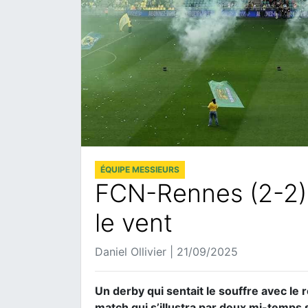
ÉQUIPE MESSIEURS
FCN-Rennes (2-2) 
le vent
Daniel Ollivier | 21/09/2025
Un derby qui sentait le souffre avec le 
match qui s’illustra par deux mi-temps s