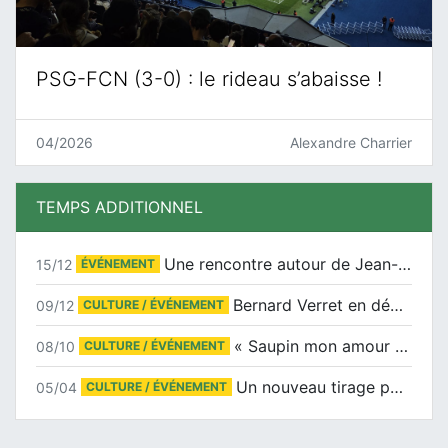
PSG-FCN (3-0) : le rideau s’abaisse !
04/2026
Alexandre Charrier
TEMPS ADDITIONNEL
Une rencontre autour de Jean-Claude Suaudeau
15/12
ÉVÉNEMENT
Bernard Verret en dédicaces le samedi 13 décembre à l’Espace Culturel Atlantis
09/12
CULTURE / ÉVÉNEMENT
« Saupin mon amour » au salon du livre de Trentemoult
08/10
CULTURE / ÉVÉNEMENT
Un nouveau tirage pour le Docu-BD
05/04
CULTURE / ÉVÉNEMENT