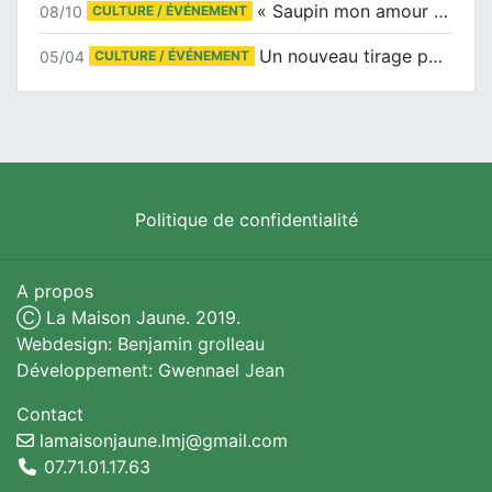
« Saupin mon amour » au salon du livre de Trentemoult
08/10
CULTURE / ÉVÉNEMENT
Un nouveau tirage pour le Docu-BD
05/04
CULTURE / ÉVÉNEMENT
Politique de confidentialité
A propos
Ⓒ La Maison Jaune. 2019.
Webdesign: Benjamin grolleau
Développement: Gwennael Jean
Contact
lamaisonjaune.lmj@gmail.com
07.71.01.17.63