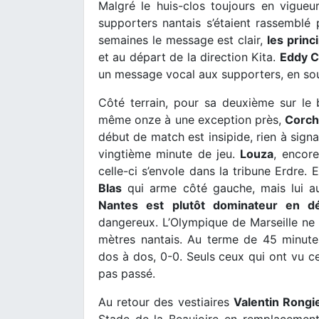
Malgré le huis-clos toujours en vigue
supporters nantais s’étaient rassemblé
semaines le message est clair,
les princ
et au départ de la direction Kita.
Eddy 
un message vocal aux supporters, en so
Côté terrain, pour sa deuxième sur le
même onze à une exception près,
Corch
début de match est insipide, rien à sign
vingtième minute de jeu.
Louza
, encor
celle-ci s’envole dans la tribune Erdre. 
Blas
qui arme côté gauche, mais lui a
Nantes est plutôt dominateur en d
dangereux. L’Olympique de Marseille ne 
mètres nantais. Au terme de 45 minutes
dos à dos, 0-0. Seuls ceux qui ont vu ce
pas passé.
Au retour des vestiaires
Valentin Rongi
Stade de la Beaujoire en remplacemen