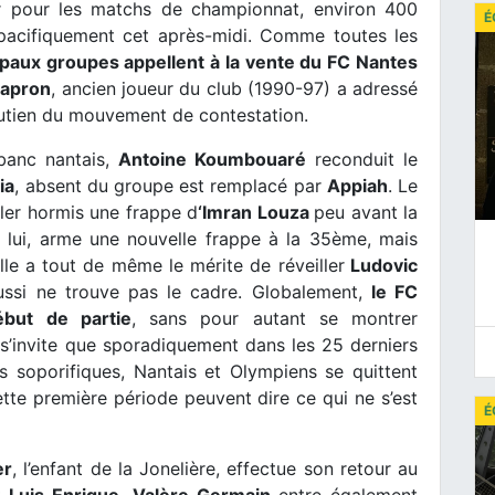
ur pour les matchs de championnat, environ 400
É
 pacifiquement cet après-midi. Comme toutes les
ipaux groupes appellent à la vente du FC Nantes
Capron
, ancien joueur du club (1990-97) a adressé
utien du mouvement de contestation.
 banc nantais,
Antoine Koumbouaré
reconduit le
ia
, absent du groupe est remplacé par
Appiah
. Le
aler hormis une frappe d
‘Imran Louza
peu avant la
e lui, arme une nouvelle frappe à la 35ème, mais
Elle a tout de même le mérite de réveiller
Ludovic
ussi ne trouve pas le cadre. Globalement,
le FC
ébut de partie
, sans pour autant se montrer
s’invite que sporadiquement dans les 25 derniers
 soporifiques, Nantais et Olympiens se quittent
tte première période peuvent dire ce qui ne s’est
É
er
, l’enfant de la Jonelière, effectue son retour au
t
Luis Enrique
.
Valère Germain
entre également