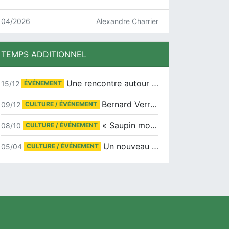
04/2026
Alexandre Charrier
TEMPS ADDITIONNEL
Une rencontre autour de Jean-Claude Suaudeau
15/12
ÉVÉNEMENT
Bernard Verret en dédicaces le samedi 13 décembre à l’Espace Culturel Atlantis
09/12
CULTURE / ÉVÉNEMENT
« Saupin mon amour » au salon du livre de Trentemoult
08/10
CULTURE / ÉVÉNEMENT
Un nouveau tirage pour le Docu-BD
05/04
CULTURE / ÉVÉNEMENT