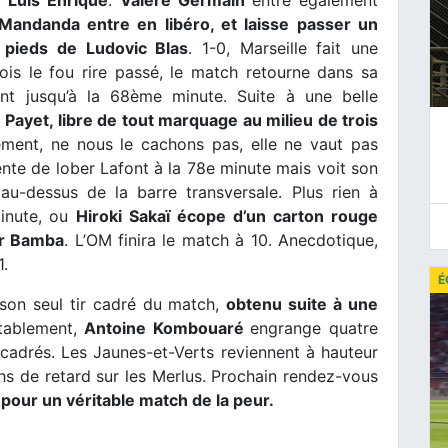
Mandanda entre en libéro, et laisse passer un
s pieds de Ludovic Blas
. 1-0, Marseille fait une
ois le fou rire passé, le match retourne dans sa
ent jusqu’à la 68ème minute. Suite à une belle
Payet, libre de tout marquage au milieu de trois
ement, ne nous le cachons pas, elle ne vaut pas
tente de lober Lafont à la 78e minute mais voit son
au-dessus de la barre transversale. Plus rien à
minute, ou
Hiroki Sakaï écope d’un carton rouge
er Bamba
. L’OM finira le match à 10. Anecdotique,
1.
É
son seul tir cadré du match,
obtenu suite à une
tablement,
Antoine Kombouaré
engrange quatre
cadrés. Les Jaunes-et-Verts reviennent à hauteur
s de retard sur les Merlus. Prochain rendez-vous
pour un véritable match de la peur.