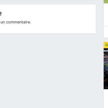
e
 un commentaire.
É