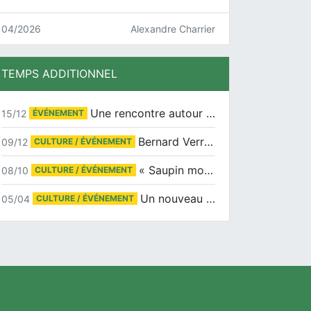
04/2026
Alexandre Charrier
TEMPS ADDITIONNEL
Une rencontre autour de Jean-Claude Suaudeau
15/12
ÉVÉNEMENT
Bernard Verret en dédicaces le samedi 13 décembre à l’Espace Culturel Atlantis
09/12
CULTURE / ÉVÉNEMENT
« Saupin mon amour » au salon du livre de Trentemoult
08/10
CULTURE / ÉVÉNEMENT
Un nouveau tirage pour le Docu-BD
05/04
CULTURE / ÉVÉNEMENT