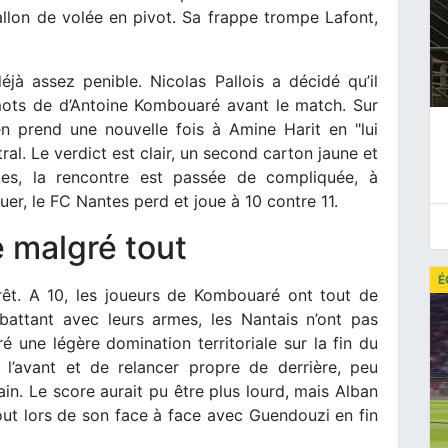
llon de volée en pivot. Sa frappe trompe Lafont,
jà assez penible. Nicolas Pallois a décidé qu’il
s mots de d’Antoine Kombouaré avant le match. Sur
en prend une nouvelle fois à Amine Harit en "lui
l. Le verdict est clair, un second carton jaune et
tes, la rencontre est passée de compliquée, à
er, le FC Nantes perd et joue à 10 contre 11.
 malgré tout
É
rêt. A 10, les joueurs de Kombouaré ont tout de
attant avec leurs armes, les Nantais n’ont pas
ré une légère domination territoriale sur la fin du
s l’avant et de relancer propre de derrière, peu
in. Le score aurait pu être plus lourd, mais Alban
out lors de son face à face avec Guendouzi en fin