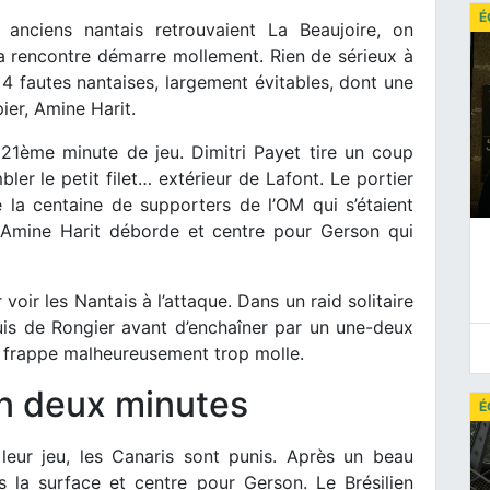
É
 anciens nantais retrouvaient La Beaujoire, on
la rencontre démarre mollement. Rien de sérieux à
 4 fautes nantaises, largement évitables, dont une
ier, Amine Harit.
a 21ème minute de jeu. Dimitri Payet tire un coup
ler le petit filet… extérieur de Lafont. Le portier
 la centaine de supporters de l’OM qui s’étaient
 Amine Harit déborde et centre pour Gerson qui
 voir les Nantais à l’attaque. Dans un raid solitaire
is de Rongier avant d’enchaîner par un une-deux
e frappe malheureusement trop molle.
en deux minutes
É
e leur jeu, les Canaris sont punis. Après un beau
 la surface et centre pour Gerson. Le Brésilien