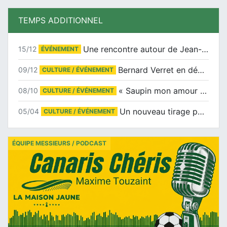
TEMPS ADDITIONNEL
Une rencontre autour de Jean-Claude Suaudeau
15/12
ÉVÉNEMENT
Bernard Verret en dédicaces le samedi 13 décembre à l’Espace Culturel Atlantis
09/12
CULTURE / ÉVÉNEMENT
« Saupin mon amour » au salon du livre de Trentemoult
08/10
CULTURE / ÉVÉNEMENT
Un nouveau tirage pour le Docu-BD
05/04
CULTURE / ÉVÉNEMENT
ÉQUIPE MESSIEURS / PODCAST