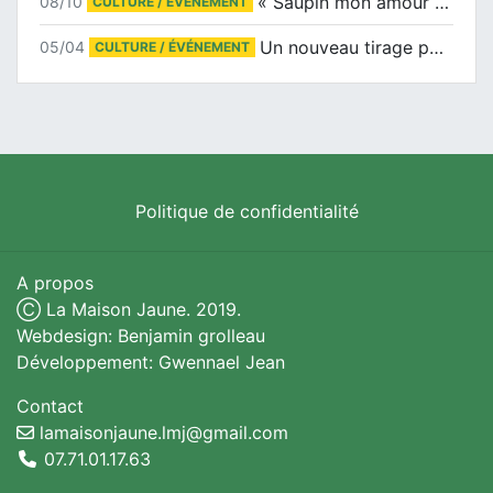
« Saupin mon amour » au salon du livre de Trentemoult
08/10
CULTURE / ÉVÉNEMENT
Un nouveau tirage pour le Docu-BD
05/04
CULTURE / ÉVÉNEMENT
Politique de confidentialité
A propos
Ⓒ La Maison Jaune. 2019.
Webdesign: Benjamin grolleau
Développement: Gwennael Jean
Contact
lamaisonjaune.lmj@gmail.com
07.71.01.17.63