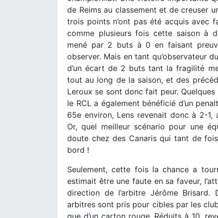
de Reims au classement et de creuser un
trois points n’ont pas été acquis avec fa
comme plusieurs fois cette saison à d
mené par 2 buts à 0 en faisant preuve 
observer. Mais en tant qu’observateur du 
d’un écart de 2 buts tant la fragilité me
tout au long de la saison, et des précéd
Leroux se sont donc fait peur. Quelques 
le RCL a également bénéficié d’un penalt
65e environ, Lens revenait donc à 2-1, a
Or, quel meilleur scénario pour une éq
doute chez des Canaris qui tant de fois
bord !
Seulement, cette fois la chance a tour
estimait être une faute en sa faveur, l’a
direction de l’arbitre Jérôme Brisard.
arbitres sont pris pour cibles par les clu
que d’un carton rouge. Réduits à 10, re