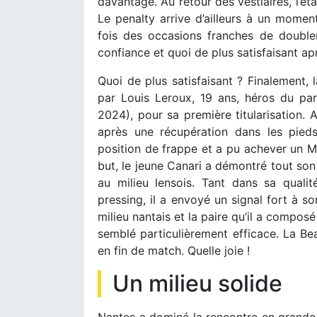
davantage. Au retour des vestiaires, l’éta
Le penalty arrive d’ailleurs à un mome
fois des occasions franches de doubler
confiance et quoi de plus satisfaisant ap
Quoi de plus satisfaisant ? Finalement, 
par Louis Leroux, 19 ans, héros du p
2024), pour sa première titularisation. 
après une récupération dans les pied
position de frappe et a pu achever un 
but, le jeune Canari a démontré tout son
au milieu lensois. Tant dans sa quali
pressing, il a envoyé un signal fort à s
milieu nantais et la paire qu’il a compos
semblé particulièrement efficace. La Be
en fin de match. Quelle joie !
Un milieu solide
Nantes a dominé la rencontre en grande 