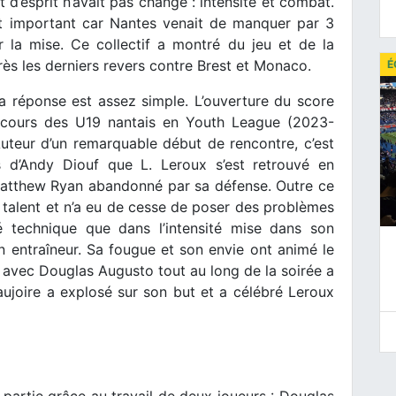
t d’esprit n’avait pas changé : intensité et combat.
nt important car Nantes venait de manquer par 3
 la mise. Ce collectif a montré du jeu et de la
rès les derniers revers contre Brest et Monaco.
É
la réponse est assez simple. L’ouverture du score
arcours des U19 nantais en Youth League (2023-
Auteur d’un remarquable début de rencontre, c’est
s d’Andy Diouf que L. Leroux s’est retrouvé en
Matthew Ryan abandonné par sa défense. Outre ce
 talent et n’a eu de cesse de poser des problèmes
té technique que dans l’intensité mise dans son
on entraîneur. Sa fougue et son envie ont animé le
é avec Douglas Augusto tout au long de la soirée a
aujoire a explosé sur son but et a célébré Leroux
partie grâce au travail de deux joueurs : Douglas