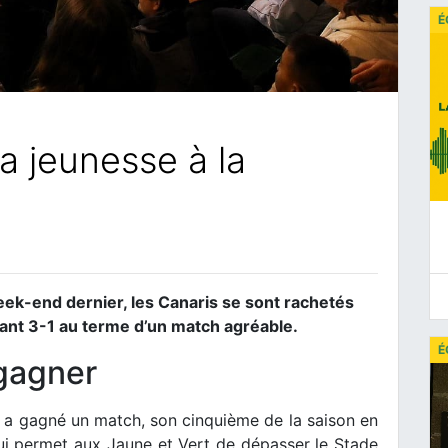
É
a jeunesse à la
week-end dernier, les Canaris se sont rachetés
ant 3-1 au terme d’un match agréable.
É
 gagner
s a gagné un match, son cinquième de la saison en
ui permet aux Jaune et Vert de dépasser le Stade