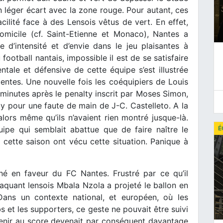
 léger écart avec la zone rouge. Pour autant, ces
cilité face à des Lensois vêtus de vert. En effet,
omicile (cf. Saint-Etienne et Monaco), Nantes a
d’intensité et d’envie dans le jeu plaisantes à
football nantais, impossible il est de se satisfaire
ntale et défensive de cette équipe s’est illustrée
entes. Une nouvelle fois les coéquipiers de Louis
minutes après le penalty inscrit par Moses Simon,
y pour une faute de main de J-C. Castelleto. A la
lors même qu’ils n’avaient rien montré jusque-là.
uipe qui semblait abattue que de faire naître le
É
 cette saison ont vécu cette situation. Panique à
né en faveur du FC Nantes. Frustré par ce qu’il
ttaquant lensois Mbala Nzola a projeté le ballon en
 Dans un contexte national, et européen, où les
bs et les supporters, ce geste ne pouvait être suivi
venir au score devenait par conséquent davantage