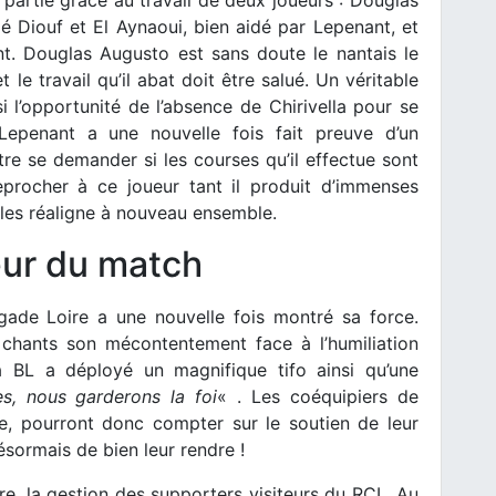
é Diouf et El Aynaoui, bien aidé par Lepenant, et
nt. Douglas Augusto est sans doute le nantais le
 le travail qu’il abat doit être salué. Un véritable
i l’opportunité de l’absence de Chirivella pour se
 Lepenant a une nouvelle fois fait preuve d’un
re se demander si les courses qu’il effectue sont
eprocher à ce joueur tant il produit d’immenses
les réaligne à nouveau ensemble.
œur du match
gade Loire a une nouvelle fois montré sa force.
 chants son mécontentement face à l’humiliation
 BL a déployé un magnifique tifo ainsi qu’une
s, nous garderons la foi
« . Les coéquipiers de
de, pourront donc compter sur le soutien de leur
désormais de bien leur rendre !
re, la gestion des supporters visiteurs du RCL. Au