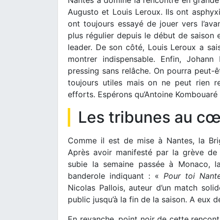
Augusto et Louis Leroux. Ils ont asphyxi
ont toujours essayé de jouer vers l’ava
plus régulier depuis le début de saison et
leader. De son côté, Louis Leroux a sais
montrer indispensable. Enfin, Johann
pressing sans relâche. On pourra peut-êt
toujours utiles mais on ne peut rien r
efforts. Espérons qu’Antoine Kombouaré 
Les tribunes au c
Comme il est de mise à Nantes, la Bri
Après avoir manifesté par la grève de
subie la semaine passée à Monaco, la
banderole indiquant : «
Pour toi Nante
Nicolas Pallois, auteur d’un match soli
public jusqu’à la fin de la saison. A eux 
En revanche, point noir de cette rencont