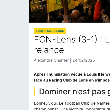
ÉQUIPE MESSIEURS
FCN-Lens (3-1) : L
relance
Alexandre Charrier | 24/02/2025
Après l’humiliation vécue à Louis II le 
face au Racing Club de Lens en s’impos
Dominer n’est pas
Bonheur, oui. Le Football Club de Nante
championnat. Une victoire importante q