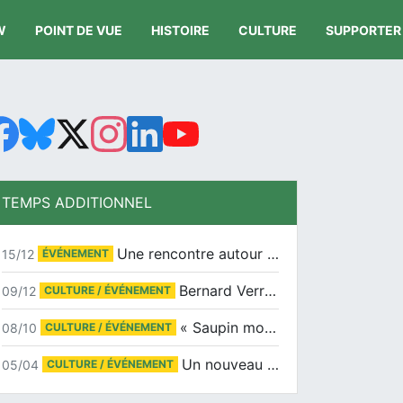
W
POINT DE VUE
HISTOIRE
CULTURE
SUPPORTER
TEMPS ADDITIONNEL
Une rencontre autour de Jean-Claude Suaudeau
15/12
ÉVÉNEMENT
Bernard Verret en dédicaces le samedi 13 décembre à l’Espace Culturel Atlantis
09/12
CULTURE / ÉVÉNEMENT
« Saupin mon amour » au salon du livre de Trentemoult
08/10
CULTURE / ÉVÉNEMENT
Un nouveau tirage pour le Docu-BD
05/04
CULTURE / ÉVÉNEMENT