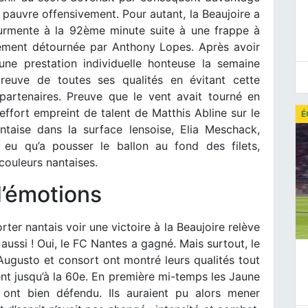
 pauvre offensivement. Pour autant, la Beaujoire a
ourmente à la 92ème minute suite à une frappe à
ement détournée par Anthony Lopes. Après avoir
e prestation individuelle honteuse la semaine
preuve de toutes ses qualités en évitant cette
artenaires. Preuve que le vent avait tourné en
effort empreint de talent de Matthis Abline sur le
É
antaise dans la surface lensoise, Elia Meschack,
s eu qu’a pousser le ballon au fond des filets,
 couleurs nantaises.
d’émotions
ter nantais voir une victoire à la Beaujoire relève
, aussi ! Oui, le FC Nantes a gagné. Mais surtout, le
ugusto et consort ont montré leurs qualités tout
ent jusqu’à la 60e. En première mi-temps les Jaune
 ont bien défendu. Ils auraient pu alors mener