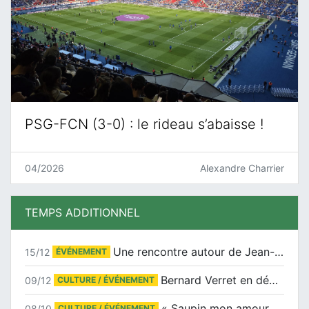
PSG-FCN (3-0) : le rideau s’abaisse !
04/2026
Alexandre Charrier
TEMPS ADDITIONNEL
Une rencontre autour de Jean-Claude Suaudeau
15/12
ÉVÉNEMENT
Bernard Verret en dédicaces le samedi 13 décembre à l’Espace Culturel Atlantis
09/12
CULTURE / ÉVÉNEMENT
« Saupin mon amour » au salon du livre de Trentemoult
08/10
CULTURE / ÉVÉNEMENT