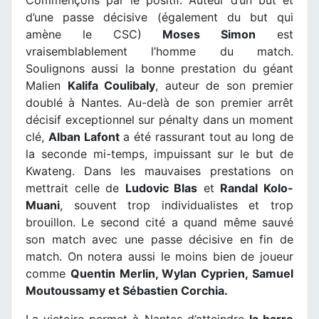
Commençons par le positif. Auteur d’un but et
d’une passe décisive (également du but qui
amène le CSC)
Moses Simon
est
vraisemblablement l’homme du match.
Soulignons aussi la bonne prestation du géant
Malien
Kalifa Coulibaly
, auteur de son premier
doublé à Nantes. Au-delà de son premier arrêt
décisif exceptionnel sur pénalty dans un moment
clé,
Alban Lafont
a été rassurant tout au long de
la seconde mi-temps, impuissant sur le but de
Kwateng. Dans les mauvaises prestations on
mettrait celle de
Ludovic Blas
et
Randal Kolo-
Muani
, souvent trop individualistes et trop
brouillon. Le second cité a quand même sauvé
son match avec une passe décisive en fin de
match. On notera aussi le moins bien de joueur
comme
Quentin Merlin, Wylan Cyprien, Samuel
Moutoussamy et Sébastien Corchia.