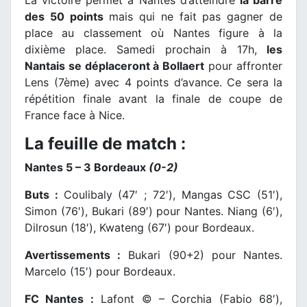
La victoire permet à Nantes d’atteindre
la barre
des 50 points
mais qui ne fait pas gagner de
place au classement où Nantes figure à la
dixième place. Samedi prochain à 17h,
les
Nantais se déplaceront à Bollaert
pour affronter
Lens (7ème) avec 4 points d’avance. Ce sera la
répétition finale avant la finale de coupe de
France face à Nice.
La feuille de match :
Nantes 5 – 3 Bordeaux
(0-2)
Buts :
Coulibaly (47′ ; 72′), Mangas CSC (51′),
Simon (76′), Bukari (89′) pour Nantes. Niang (6′),
Dilrosun (18′), Kwateng (67′) pour Bordeaux.
Avertissements :
Bukari (90+2) pour Nantes.
Marcelo (15′) pour Bordeaux.
FC Nantes :
Lafont © – Corchia (Fabio 68′),