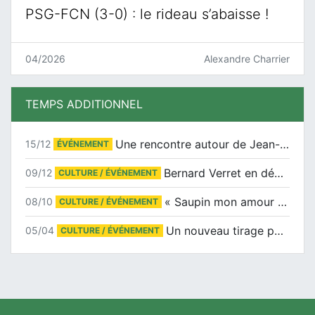
PSG-FCN (3-0) : le rideau s’abaisse !
04/2026
Alexandre Charrier
TEMPS ADDITIONNEL
Une rencontre autour de Jean-Claude Suaudeau
15/12
ÉVÉNEMENT
Bernard Verret en dédicaces le samedi 13 décembre à l’Espace Culturel Atlantis
09/12
CULTURE / ÉVÉNEMENT
« Saupin mon amour » au salon du livre de Trentemoult
08/10
CULTURE / ÉVÉNEMENT
Un nouveau tirage pour le Docu-BD
05/04
CULTURE / ÉVÉNEMENT