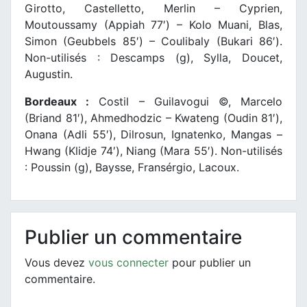
Girotto, Castelletto, Merlin – Cyprien,
Moutoussamy (Appiah 77′) – Kolo Muani, Blas,
Simon (Geubbels 85′) – Coulibaly (Bukari 86′).
Non-utilisés : Descamps (g), Sylla, Doucet,
Augustin.
Bordeaux :
Costil – Guilavogui ©, Marcelo
(Briand 81′), Ahmedhodzic – Kwateng (Oudin 81′),
Onana (Adli 55′), Dilrosun, Ignatenko, Mangas –
Hwang (Klidje 74′), Niang (Mara 55′). Non-utilisés
: Poussin (g), Baysse, Fransérgio, Lacoux.
Publier un commentaire
Vous devez
vous connecter
pour publier un
commentaire.