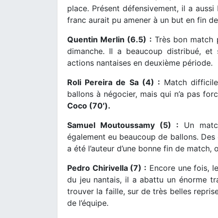
place. Présent défensivement, il a aussi
franc aurait pu amener à un but en fin d
Quentin Merlin (6.5) :
Très bon match p
dimanche. Il a beaucoup distribué, et s
actions nantaises en deuxième période.
Roli Pereira de Sa (4) :
Match difficile
ballons à négocier, mais qui n’a pas for
Coco (70′).
Samuel Moutoussamy (5) :
Un match 
également eu beaucoup de ballons. Des er
a été l’auteur d’une bonne fin de match, o
Pedro Chirivella (7) :
Encore une fois, le
du jeu nantais, il a abattu un énorme tra
trouver la faille, sur de très belles repr
de l’équipe.