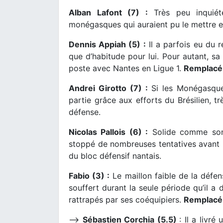
Alban Lafont (7) :
Très peu inquiété
monégasques qui auraient pu le mettre en
Dennis Appiah (5) :
Il a parfois eu du r
que d’habitude pour lui. Pour autant, sa
poste avec Nantes en Ligue 1.
Remplacé
Andrei Girotto (7) :
Si les Monégasques
partie grâce aux efforts du Brésilien, tr
défense.
Nicolas Pallois (6) :
Solide comme son 
stoppé de nombreuses tentatives avant l
du bloc défensif nantais.
Fabio (3) :
Le maillon faible de la défen
souffert durant la seule période qu’il a
rattrapés par ses coéquipiers.
Remplacé 
–>
Sébastien Corchia (5.5)
: Il a livré