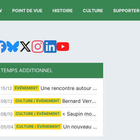
W
POINT DE VUE
HISTOIRE
CULTURE
SUPPORTER
TEMPS ADDITIONNEL
Une rencontre autour de Jean-Claude Suaudeau
15/12
ÉVÉNEMENT
Bernard Verret en dédicaces le samedi 13 décembre à l’Espace Culturel Atlantis
09/12
CULTURE / ÉVÉNEMENT
« Saupin mon amour » au salon du livre de Trentemoult
08/10
CULTURE / ÉVÉNEMENT
Un nouveau tirage pour le Docu-BD
05/04
CULTURE / ÉVÉNEMENT