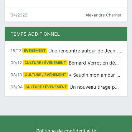
04/2026
Alexandre Charrier
TEMPS ADDITIONNEL
Une rencontre autour de Jean-Claude Suaudeau
15/12
ÉVÉNEMENT
Bernard Verret en dédicaces le samedi 13 décembre à l’Espace Culturel Atlantis
09/12
CULTURE / ÉVÉNEMENT
« Saupin mon amour » au salon du livre de Trentemoult
08/10
CULTURE / ÉVÉNEMENT
Un nouveau tirage pour le Docu-BD
05/04
CULTURE / ÉVÉNEMENT
Politique de confidentialité