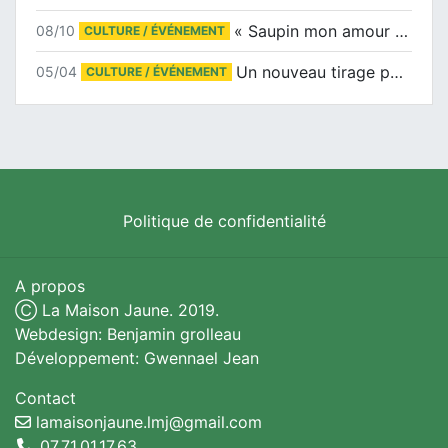
« Saupin mon amour » au salon du livre de Trentemoult
08/10
CULTURE / ÉVÉNEMENT
Un nouveau tirage pour le Docu-BD
05/04
CULTURE / ÉVÉNEMENT
Politique de confidentialité
A propos
Ⓒ La Maison Jaune. 2019.
Webdesign: Benjamin grolleau
Développement: Gwennael Jean
Contact
lamaisonjaune.lmj@gmail.com
07.71.01.17.63