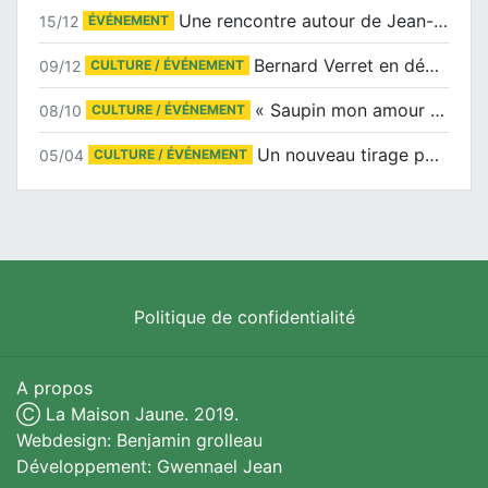
Une rencontre autour de Jean-Claude Suaudeau
15/12
ÉVÉNEMENT
Bernard Verret en dédicaces le samedi 13 décembre à l’Espace Culturel Atlantis
09/12
CULTURE / ÉVÉNEMENT
« Saupin mon amour » au salon du livre de Trentemoult
08/10
CULTURE / ÉVÉNEMENT
Un nouveau tirage pour le Docu-BD
05/04
CULTURE / ÉVÉNEMENT
Politique de confidentialité
A propos
Ⓒ La Maison Jaune. 2019.
Webdesign: Benjamin grolleau
Développement: Gwennael Jean