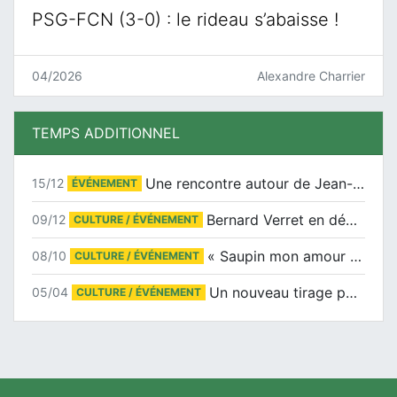
PSG-FCN (3-0) : le rideau s’abaisse !
04/2026
Alexandre Charrier
TEMPS ADDITIONNEL
Une rencontre autour de Jean-Claude Suaudeau
15/12
ÉVÉNEMENT
Bernard Verret en dédicaces le samedi 13 décembre à l’Espace Culturel Atlantis
09/12
CULTURE / ÉVÉNEMENT
« Saupin mon amour » au salon du livre de Trentemoult
08/10
CULTURE / ÉVÉNEMENT
Un nouveau tirage pour le Docu-BD
05/04
CULTURE / ÉVÉNEMENT