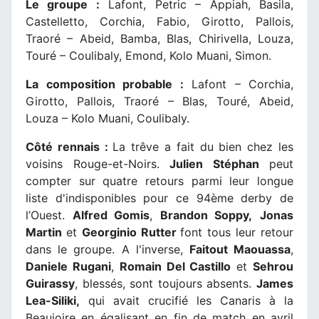
Le groupe :
Lafont, Petric – Appiah, Basila,
Castelletto, Corchia, Fabio, Girotto, Pallois,
Traoré – Abeid, Bamba, Blas, Chirivella, Louza,
Touré – Coulibaly, Emond, Kolo Muani, Simon.
La composition probable :
Lafont – Corchia,
Girotto, Pallois, Traoré – Blas, Touré, Abeid,
Louza – Kolo Muani, Coulibaly.
Côté rennais :
La trêve a fait du bien chez les
voisins Rouge-et-Noirs.
Julien Stéphan
peut
compter sur quatre retours parmi leur longue
liste d'indisponibles pour ce 94ème derby de
l’Ouest.
Alfred Gomis
,
Brandon Soppy,
Jonas
Martin
et
Georginio Rutter
font tous leur retour
dans le groupe. A l'inverse,
Faitout Maouassa
,
Daniele Rugani
,
Romain Del Castillo
et
Sehrou
Guirassy
, blessés, sont toujours absents.
James
Lea-Siliki,
qui avait crucifié les Canaris à la
Beaujoire en égalisant en fin de match en avril