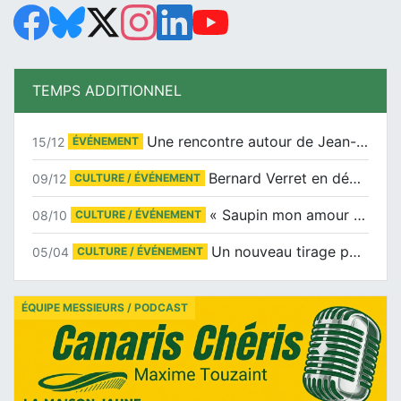
TEMPS ADDITIONNEL
Une rencontre autour de Jean-Claude Suaudeau
15/12
ÉVÉNEMENT
Bernard Verret en dédicaces le samedi 13 décembre à l’Espace Culturel Atlantis
09/12
CULTURE / ÉVÉNEMENT
« Saupin mon amour » au salon du livre de Trentemoult
08/10
CULTURE / ÉVÉNEMENT
Un nouveau tirage pour le Docu-BD
05/04
CULTURE / ÉVÉNEMENT
ÉQUIPE MESSIEURS / PODCAST