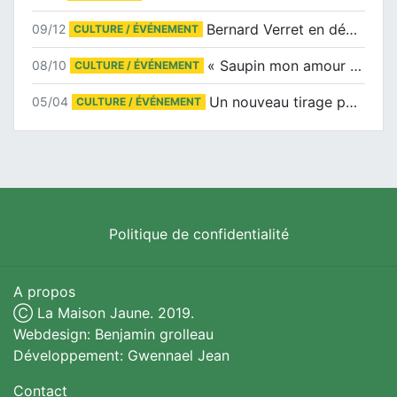
Bernard Verret en dédicaces le samedi 13 décembre à l’Espace Culturel Atlantis
09/12
CULTURE / ÉVÉNEMENT
« Saupin mon amour » au salon du livre de Trentemoult
08/10
CULTURE / ÉVÉNEMENT
Un nouveau tirage pour le Docu-BD
05/04
CULTURE / ÉVÉNEMENT
Politique de confidentialité
A propos
Ⓒ La Maison Jaune. 2019.
Webdesign: Benjamin grolleau
Développement: Gwennael Jean
Contact