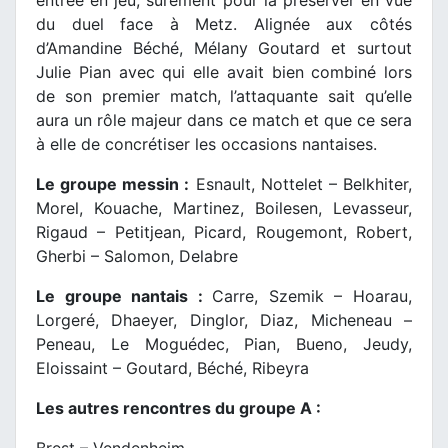
entrée en jeu, sûrement pour la préserver en vue
du duel face à Metz. Alignée aux côtés
d’Amandine Béché, Mélany Goutard et surtout
Julie Pian avec qui elle avait bien combiné lors
de son premier match, l’attaquante sait qu’elle
aura un rôle majeur dans ce match et que ce sera
à elle de concrétiser les occasions nantaises.
Le groupe messin :
Esnault, Nottelet – Belkhiter,
Morel, Kouache, Martinez, Boilesen, Levasseur,
Rigaud – Petitjean, Picard, Rougemont, Robert,
Gherbi – Salomon, Delabre
Le groupe nantais :
Carre, Szemik – Hoarau,
Lorgeré, Dhaeyer, Dinglor, Diaz, Micheneau –
Peneau, Le Moguédec, Pian, Bueno, Jeudy,
Eloissaint – Goutard, Béché, Ribeyra
Les autres rencontres du groupe A :