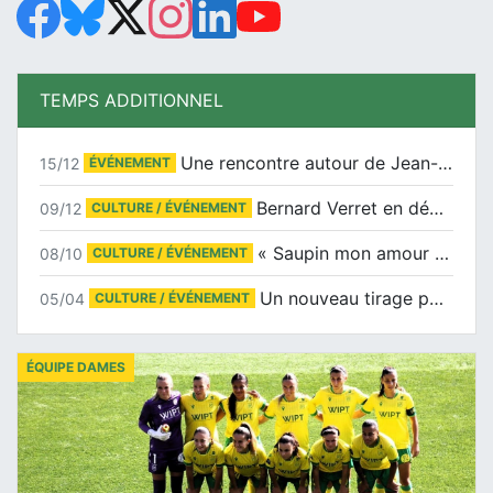
TEMPS ADDITIONNEL
Une rencontre autour de Jean-Claude Suaudeau
15/12
ÉVÉNEMENT
Bernard Verret en dédicaces le samedi 13 décembre à l’Espace Culturel Atlantis
09/12
CULTURE / ÉVÉNEMENT
« Saupin mon amour » au salon du livre de Trentemoult
08/10
CULTURE / ÉVÉNEMENT
Un nouveau tirage pour le Docu-BD
05/04
CULTURE / ÉVÉNEMENT
ÉQUIPE DAMES