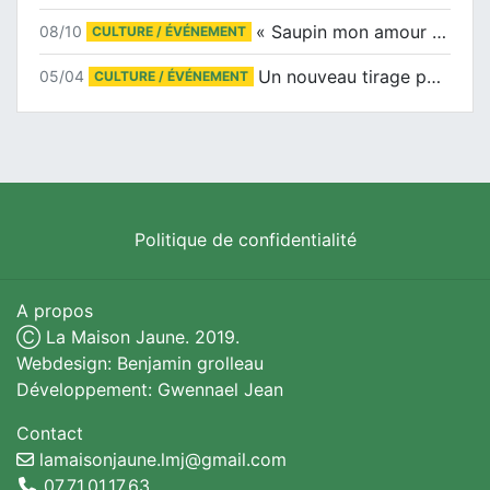
« Saupin mon amour » au salon du livre de Trentemoult
08/10
CULTURE / ÉVÉNEMENT
Un nouveau tirage pour le Docu-BD
05/04
CULTURE / ÉVÉNEMENT
Politique de confidentialité
A propos
Ⓒ La Maison Jaune. 2019.
Webdesign: Benjamin grolleau
Développement: Gwennael Jean
Contact
lamaisonjaune.lmj@gmail.com
07.71.01.17.63