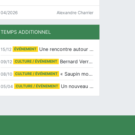
04/2026
Alexandre Charrier
TEMPS ADDITIONNEL
Une rencontre autour de Jean-Claude Suaudeau
15/12
ÉVÉNEMENT
Bernard Verret en dédicaces le samedi 13 décembre à l’Espace Culturel Atlantis
09/12
CULTURE / ÉVÉNEMENT
« Saupin mon amour » au salon du livre de Trentemoult
08/10
CULTURE / ÉVÉNEMENT
Un nouveau tirage pour le Docu-BD
05/04
CULTURE / ÉVÉNEMENT