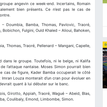
 groupe angevin ce week-end. Incertains, Romain
lement bien présents. Ce n’est pas le cas de
ontre.
c – Doumbia, Bamba, Thomas, Pavlovic, Traoré,
 Bobichon, Fulgini, Ould Khaled – Alioui, Bahoken,
É
a, Thomas, Traoré, Pellenard – Mangani, Capelle,
ans le groupe. Toutefois, ni le belge, ni Kalifa
 de l’attaque nantaise. Moses Simon pourrait bien
e cas de figure, Kader Bamba occuperait le côté
et Imran Louza monterait d’un cran pour évoluer en
vrait quant à lui débuter sur le banc.
lois, Girotto, Appiah, Traoré, Wagué – Abeid, Blas,
ba, Coulibaly, Emond, Limbombe, Simon.