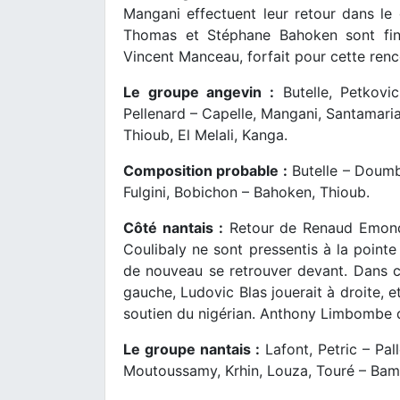
Mangani effectuent leur retour dans le
Thomas et Stéphane Bahoken sont fina
Vincent Manceau, forfait pour cette renc
Le groupe angevin :
Butelle, Petkovi
Pellenard – Capelle, Mangani, Santamaria,
Thioub, El Melali, Kanga.
Composition probable :
Butelle – Doumbi
Fulgini, Bobichon – Bahoken, Thioub.
Côté nantais :
Retour de Renaud Emond d
Coulibaly ne sont pressentis à la pointe
de nouveau se retrouver devant. Dans c
gauche, Ludovic Blas jouerait à droite, 
soutien du nigérian. Anthony Limbombe de
Le groupe nantais :
Lafont, Petric – Pal
Moutoussamy, Krhin, Louza, Touré – Bam