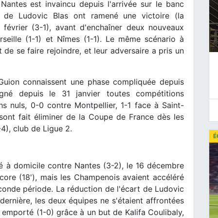
antes est invaincu depuis l'arrivée sur le banc
 de Ludovic Blas ont ramené une victoire (la
 février (3-1), avant d'enchaîner deux nouveaux
seille (1-1) et Nîmes (1-1). Le même scénario à
 de se faire rejoindre, et leur adversaire a pris un
ion connaissent une phase compliquée depuis
gné depuis le 31 janvier toutes compétitions
s nuls, 0-0 contre Montpellier, 1-1 face à Saint-
sont fait éliminer de la Coupe de France dès les
-4), club de Ligue 2.
É
sé à domicile contre Nantes (3-2), le 16 décembre
 score (18'), mais les Champenois avaient accéléré
econde période. La réduction de l'écart de Ludovic
 dernière, les deux équipes ne s'étaient affrontées
nt emporté (1-0) grâce à un but de Kalifa Coulibaly,