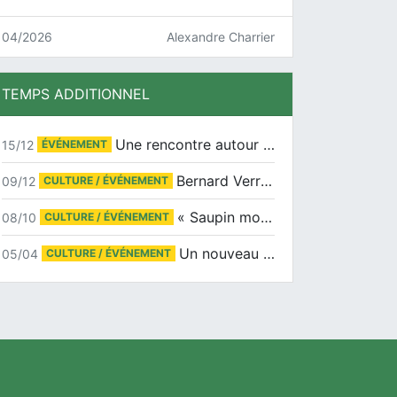
04/2026
Alexandre Charrier
TEMPS ADDITIONNEL
Une rencontre autour de Jean-Claude Suaudeau
15/12
ÉVÉNEMENT
Bernard Verret en dédicaces le samedi 13 décembre à l’Espace Culturel Atlantis
09/12
CULTURE / ÉVÉNEMENT
« Saupin mon amour » au salon du livre de Trentemoult
08/10
CULTURE / ÉVÉNEMENT
Un nouveau tirage pour le Docu-BD
05/04
CULTURE / ÉVÉNEMENT