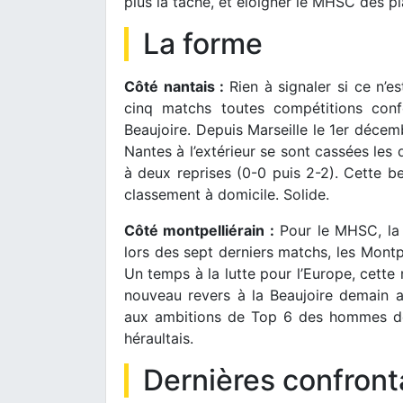
plus la tâche, et éloigner le MHSC des p
La forme
Côté nantais :
Rien à signaler si ce n’e
cinq matchs toutes compétitions con
Beaujoire. Depuis Marseille le 1er décemb
Nantes à l’extérieur se sont cassées les 
à deux reprises (0-0 puis 2-2). Cette b
classement à domicile. Solide.
Côté montpelliérain :
Pour le MHSC, la p
lors des sept derniers matchs, les Montpe
Un temps à la lutte pour l’Europe, cette 
nouveau revers à la Beaujoire demain ap
aux ambitions de Top 6 des hommes de 
héraultais.
Dernières confront