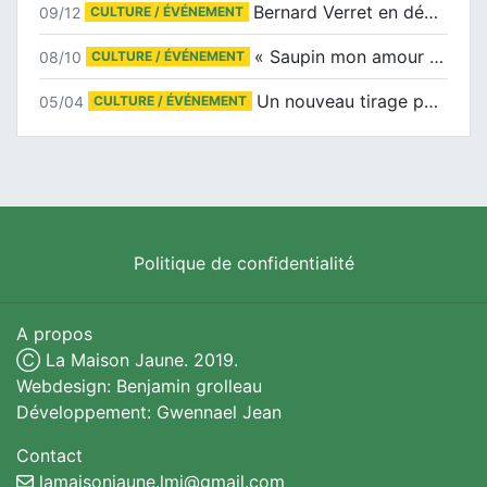
Bernard Verret en dédicaces le samedi 13 décembre à l’Espace Culturel Atlantis
09/12
CULTURE / ÉVÉNEMENT
« Saupin mon amour » au salon du livre de Trentemoult
08/10
CULTURE / ÉVÉNEMENT
Un nouveau tirage pour le Docu-BD
05/04
CULTURE / ÉVÉNEMENT
Politique de confidentialité
A propos
Ⓒ La Maison Jaune. 2019.
Webdesign: Benjamin grolleau
Développement: Gwennael Jean
Contact
lamaisonjaune.lmj@gmail.com