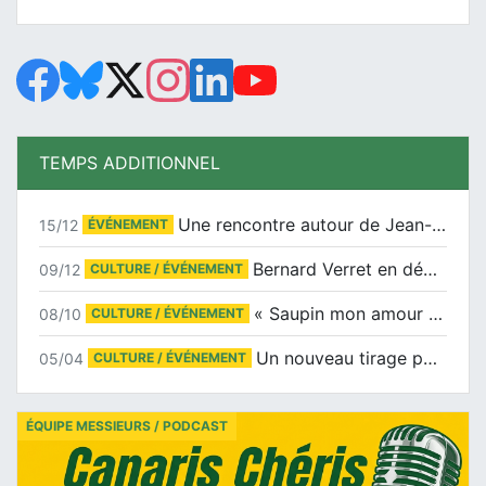
TEMPS ADDITIONNEL
Une rencontre autour de Jean-Claude Suaudeau
15/12
ÉVÉNEMENT
Bernard Verret en dédicaces le samedi 13 décembre à l’Espace Culturel Atlantis
09/12
CULTURE / ÉVÉNEMENT
« Saupin mon amour » au salon du livre de Trentemoult
08/10
CULTURE / ÉVÉNEMENT
Un nouveau tirage pour le Docu-BD
05/04
CULTURE / ÉVÉNEMENT
ÉQUIPE MESSIEURS / PODCAST