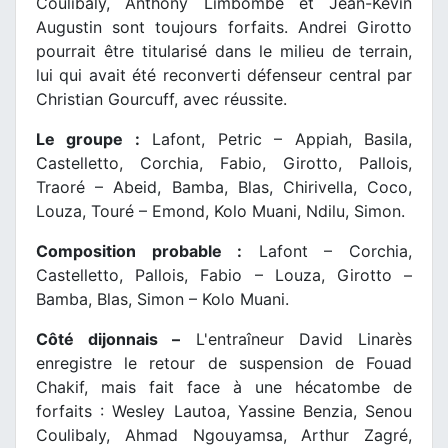
Coulibaly, Anthony Limbombe et Jean-Kévin
Augustin sont toujours forfaits. Andrei Girotto
pourrait être titularisé dans le milieu de terrain,
lui qui avait été reconverti défenseur central par
Christian Gourcuff, avec réussite.
Le groupe :
Lafont, Petric – Appiah, Basila,
Castelletto, Corchia, Fabio, Girotto, Pallois,
Traoré – Abeid, Bamba, Blas, Chirivella, Coco,
Louza, Touré – Emond, Kolo Muani, Ndilu, Simon.
Composition probable :
Lafont – Corchia,
Castelletto, Pallois, Fabio – Louza, Girotto –
Bamba, Blas, Simon – Kolo Muani.
Côté dijonnais –
L'entraîneur David Linarès
enregistre le retour de suspension de Fouad
Chakif, mais fait face à une hécatombe de
forfaits : Wesley Lautoa, Yassine Benzia, Senou
Coulibaly, Ahmad Ngouyamsa, Arthur Zagré,